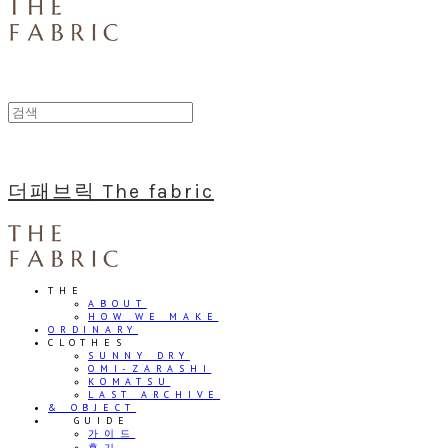
더패브릭 The fabric
THE
ABOUT
HOW WE MAKE
ORDINARY
CLOTHES
SUNNY DRY
OMI-ZARASHI
KOMATSU
LAST ARCHIVE
& OBJECT
⠀⠀GUIDE
가이드
후기