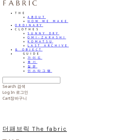
THE
ABOUT
HOW WE MAKE
ORDINARY
CLOTHES
SUNNY DRY
OMI-ZARASHI
KOMATSU
LAST ARCHIVE
& OBJECT
⠀⠀GUIDE
가이드
후기
질문
인스타그램
Search
검색
Log In
로그인
Cart
장바구니
더패브릭 The fabric