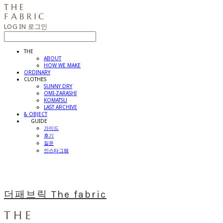
LOG IN
로그인
THE
ABOUT
HOW WE MAKE
ORDINARY
CLOTHES
SUNNY DRY
OMI-ZARASHI
KOMATSU
LAST ARCHIVE
& OBJECT
⠀⠀GUIDE
가이드
후기
질문
인스타그램
더패브릭 The fabric