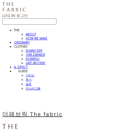
LOG IN
로그인
THE
ABOUT
HOW WE MAKE
ORDINARY
CLOTHES
SUNNY DRY
OMI-ZARASHI
KOMATSU
LAST ARCHIVE
& OBJECT
⠀⠀GUIDE
가이드
후기
질문
인스타그램
더패브릭 The fabric