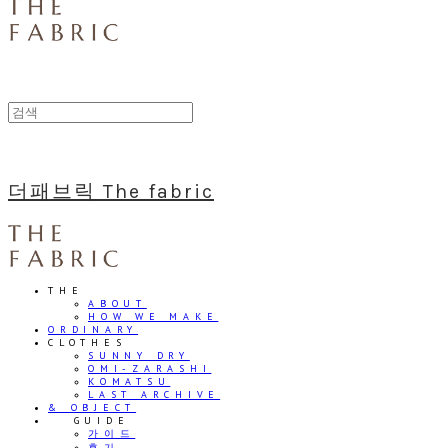
더패브릭 The fabric
THE
ABOUT
HOW WE MAKE
ORDINARY
CLOTHES
SUNNY DRY
OMI-ZARASHI
KOMATSU
LAST ARCHIVE
& OBJECT
⠀⠀GUIDE
가이드
후기