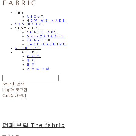
THE
ABOUT
HOW WE MAKE
ORDINARY
CLOTHES
SUNNY DRY
OMI-ZARASHI
KOMATSU
LAST ARCHIVE
& OBJECT
⠀⠀GUIDE
가이드
후기
질문
인스타그램
Search
검색
Log In
로그인
Cart
장바구니
더패브릭 The fabric