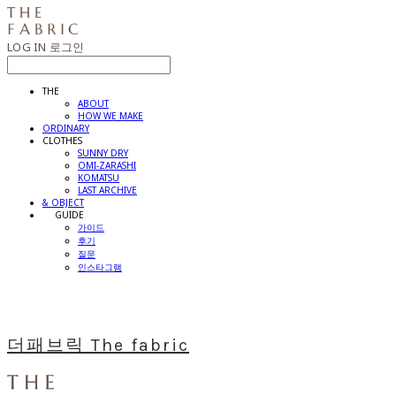
LOG IN
로그인
THE
ABOUT
HOW WE MAKE
ORDINARY
CLOTHES
SUNNY DRY
OMI-ZARASHI
KOMATSU
LAST ARCHIVE
& OBJECT
⠀⠀GUIDE
가이드
후기
질문
인스타그램
더패브릭 The fabric