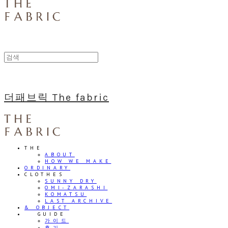
더패브릭 The fabric
THE
ABOUT
HOW WE MAKE
ORDINARY
CLOTHES
SUNNY DRY
OMI-ZARASHI
KOMATSU
LAST ARCHIVE
& OBJECT
⠀⠀GUIDE
가이드
후기