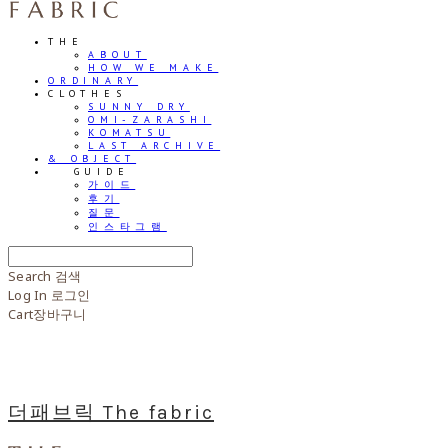
THE
ABOUT
HOW WE MAKE
ORDINARY
CLOTHES
SUNNY DRY
OMI-ZARASHI
KOMATSU
LAST ARCHIVE
& OBJECT
⠀⠀GUIDE
가이드
후기
질문
인스타그램
Search
검색
Log In
로그인
Cart
장바구니
더패브릭 The fabric