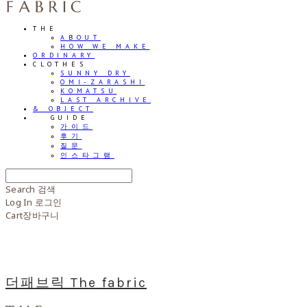
THE
ABOUT
HOW WE MAKE
ORDINARY
CLOTHES
SUNNY DRY
OMI-ZARASHI
KOMATSU
LAST ARCHIVE
& OBJECT
⠀⠀GUIDE
가이드
후기
질문
인스타그램
Search
검색
Log In
로그인
Cart
장바구니
더패브릭 The fabric