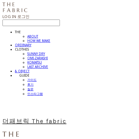
LOG IN
로그인
THE
ABOUT
HOW WE MAKE
ORDINARY
CLOTHES
SUNNY DRY
OMI-ZARASHI
KOMATSU
LAST ARCHIVE
& OBJECT
⠀⠀GUIDE
가이드
후기
질문
인스타그램
더패브릭 The fabric