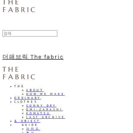
더패브릭 The fabric
THE
ABOUT
HOW WE MAKE
ORDINARY
CLOTHES
SUNNY DRY
OMI-ZARASHI
KOMATSU
LAST ARCHIVE
& OBJECT
⠀⠀GUIDE
가이드
후기