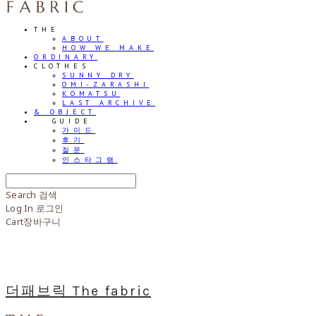
THE
ABOUT
HOW WE MAKE
ORDINARY
CLOTHES
SUNNY DRY
OMI-ZARASHI
KOMATSU
LAST ARCHIVE
& OBJECT
⠀⠀GUIDE
가이드
후기
질문
인스타그램
Search
검색
Log In
로그인
Cart
장바구니
더패브릭 The fabric