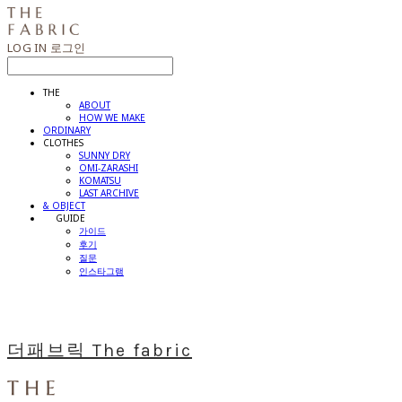
LOG IN
로그인
THE
ABOUT
HOW WE MAKE
ORDINARY
CLOTHES
SUNNY DRY
OMI-ZARASHI
KOMATSU
LAST ARCHIVE
& OBJECT
⠀⠀GUIDE
가이드
후기
질문
인스타그램
더패브릭 The fabric