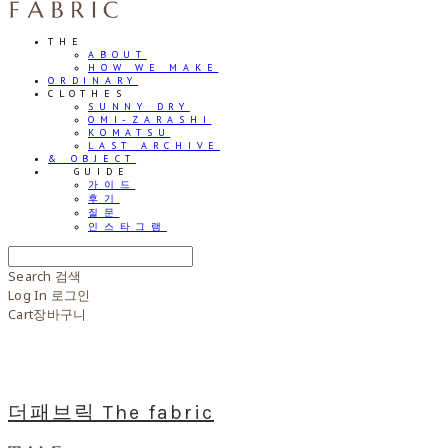
THE
ABOUT
HOW WE MAKE
ORDINARY
CLOTHES
SUNNY DRY
OMI-ZARASHI
KOMATSU
LAST ARCHIVE
& OBJECT
⠀⠀GUIDE
가이드
후기
질문
인스타그램
Search
검색
Log In
로그인
Cart
장바구니
더패브릭 The fabric