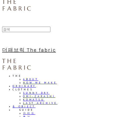
더패브릭 The fabric
THE
ABOUT
HOW WE MAKE
ORDINARY
CLOTHES
SUNNY DRY
OMI-ZARASHI
KOMATSU
LAST ARCHIVE
& OBJECT
⠀⠀GUIDE
가이드
후기