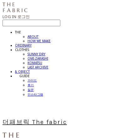
LOG IN
로그인
THE
ABOUT
HOW WE MAKE
ORDINARY
CLOTHES
SUNNY DRY
OMI-ZARASHI
KOMATSU
LAST ARCHIVE
& OBJECT
⠀⠀GUIDE
가이드
후기
질문
인스타그램
더패브릭 The fabric