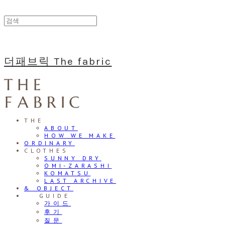
더패브릭 The fabric
THE
ABOUT
HOW WE MAKE
ORDINARY
CLOTHES
SUNNY DRY
OMI-ZARASHI
KOMATSU
LAST ARCHIVE
& OBJECT
⠀⠀GUIDE
가이드
후기
질문