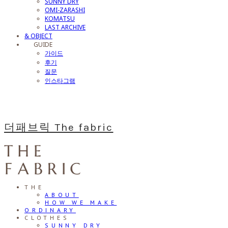
SUNNY DRY
OMI-ZARASHI
KOMATSU
LAST ARCHIVE
& OBJECT
⠀⠀GUIDE
가이드
후기
질문
인스타그램
더패브릭 The fabric
THE
ABOUT
HOW WE MAKE
ORDINARY
CLOTHES
SUNNY DRY