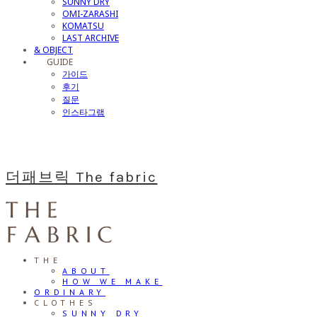
SUNNY DRY
OMI-ZARASHI
KOMATSU
LAST ARCHIVE
& OBJECT
⠀⠀GUIDE
가이드
후기
질문
인스타그램
더패브릭 The fabric
THE
ABOUT
HOW WE MAKE
ORDINARY
CLOTHES
SUNNY DRY