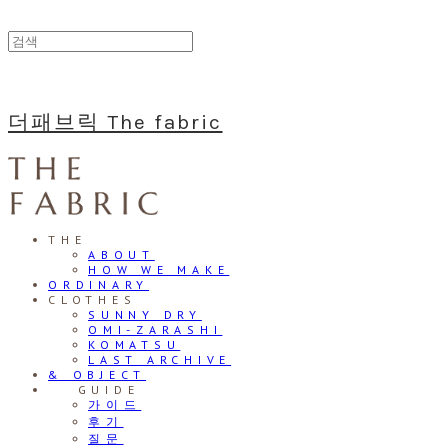
더패브릭 The fabric
THE
ABOUT
HOW WE MAKE
ORDINARY
CLOTHES
SUNNY DRY
OMI-ZARASHI
KOMATSU
LAST ARCHIVE
& OBJECT
⠀⠀GUIDE
가이드
후기
질문