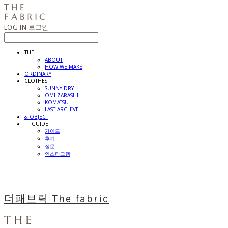
LOG IN
로그인
THE
ABOUT
HOW WE MAKE
ORDINARY
CLOTHES
SUNNY DRY
OMI-ZARASHI
KOMATSU
LAST ARCHIVE
& OBJECT
⠀⠀GUIDE
가이드
후기
질문
인스타그램
더패브릭 The fabric