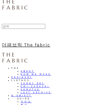
더패브릭 The fabric
THE
ABOUT
HOW WE MAKE
ORDINARY
CLOTHES
SUNNY DRY
OMI-ZARASHI
KOMATSU
LAST ARCHIVE
& OBJECT
⠀⠀GUIDE
가이드
후기