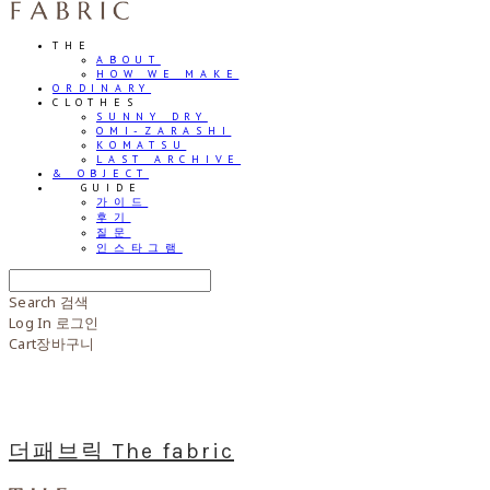
THE
ABOUT
HOW WE MAKE
ORDINARY
CLOTHES
SUNNY DRY
OMI-ZARASHI
KOMATSU
LAST ARCHIVE
& OBJECT
⠀⠀GUIDE
가이드
후기
질문
인스타그램
Search
검색
Log In
로그인
Cart
장바구니
더패브릭 The fabric