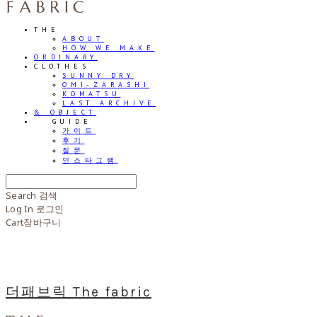
THE
ABOUT
HOW WE MAKE
ORDINARY
CLOTHES
SUNNY DRY
OMI-ZARASHI
KOMATSU
LAST ARCHIVE
& OBJECT
⠀⠀GUIDE
가이드
후기
질문
인스타그램
Search
검색
Log In
로그인
Cart
장바구니
더패브릭 The fabric