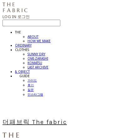
LOG IN
로그인
THE
ABOUT
HOW WE MAKE
ORDINARY
CLOTHES
SUNNY DRY
OMI-ZARASHI
KOMATSU
LAST ARCHIVE
& OBJECT
⠀⠀GUIDE
가이드
후기
질문
인스타그램
더패브릭 The fabric