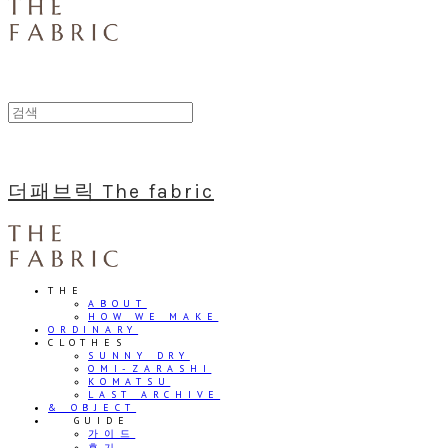
더패브릭 The fabric
THE
ABOUT
HOW WE MAKE
ORDINARY
CLOTHES
SUNNY DRY
OMI-ZARASHI
KOMATSU
LAST ARCHIVE
& OBJECT
⠀⠀GUIDE
가이드
후기