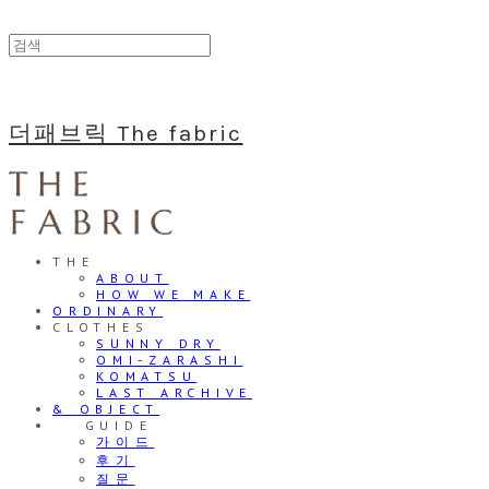
더패브릭 The fabric
THE
ABOUT
HOW WE MAKE
ORDINARY
CLOTHES
SUNNY DRY
OMI-ZARASHI
KOMATSU
LAST ARCHIVE
& OBJECT
⠀⠀GUIDE
가이드
후기
질문