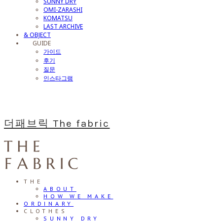
SUNNY DRY
OMI-ZARASHI
KOMATSU
LAST ARCHIVE
& OBJECT
⠀⠀GUIDE
가이드
후기
질문
인스타그램
더패브릭 The fabric
THE
ABOUT
HOW WE MAKE
ORDINARY
CLOTHES
SUNNY DRY