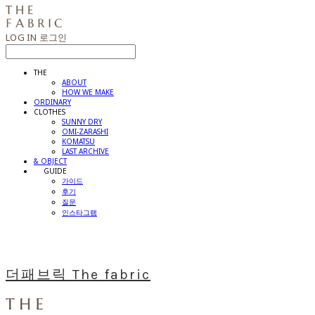
LOG IN
로그인
THE
ABOUT
HOW WE MAKE
ORDINARY
CLOTHES
SUNNY DRY
OMI-ZARASHI
KOMATSU
LAST ARCHIVE
& OBJECT
⠀⠀GUIDE
가이드
후기
질문
인스타그램
더패브릭 The fabric