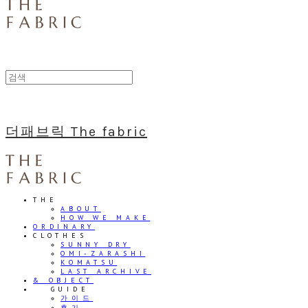
더패브릭 The fabric
THE
ABOUT
HOW WE MAKE
ORDINARY
CLOTHES
SUNNY DRY
OMI-ZARASHI
KOMATSU
LAST ARCHIVE
& OBJECT
⠀⠀GUIDE
가이드
후기