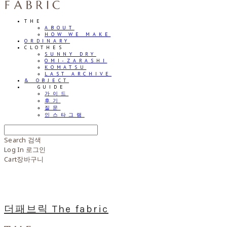
THE
ABOUT
HOW WE MAKE
ORDINARY
CLOTHES
SUNNY DRY
OMI-ZARASHI
KOMATSU
LAST ARCHIVE
& OBJECT
⠀⠀GUIDE
가이드
후기
질문
인스타그램
Search
검색
Log In
로그인
Cart
장바구니
더패브릭 The fabric