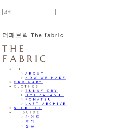
더패브릭 The fabric
THE
ABOUT
HOW WE MAKE
ORDINARY
CLOTHES
SUNNY DRY
OMI-ZARASHI
KOMATSU
LAST ARCHIVE
& OBJECT
⠀⠀GUIDE
가이드
후기
질문