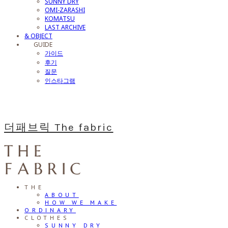
SUNNY DRY
OMI-ZARASHI
KOMATSU
LAST ARCHIVE
& OBJECT
⠀⠀GUIDE
가이드
후기
질문
인스타그램
더패브릭 The fabric
THE
ABOUT
HOW WE MAKE
ORDINARY
CLOTHES
SUNNY DRY