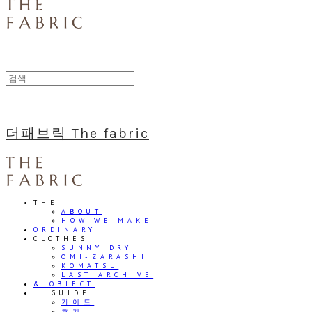
더패브릭 The fabric
THE
ABOUT
HOW WE MAKE
ORDINARY
CLOTHES
SUNNY DRY
OMI-ZARASHI
KOMATSU
LAST ARCHIVE
& OBJECT
⠀⠀GUIDE
가이드
후기