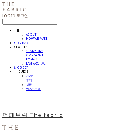
LOG IN
로그인
THE
ABOUT
HOW WE MAKE
ORDINARY
CLOTHES
SUNNY DRY
OMI-ZARASHI
KOMATSU
LAST ARCHIVE
& OBJECT
⠀⠀GUIDE
가이드
후기
질문
인스타그램
더패브릭 The fabric