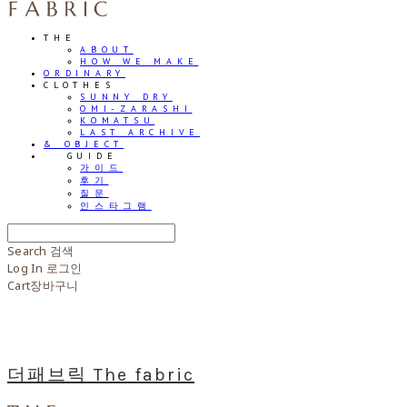
THE
ABOUT
HOW WE MAKE
ORDINARY
CLOTHES
SUNNY DRY
OMI-ZARASHI
KOMATSU
LAST ARCHIVE
& OBJECT
⠀⠀GUIDE
가이드
후기
질문
인스타그램
Search
검색
Log In
로그인
Cart
장바구니
더패브릭 The fabric