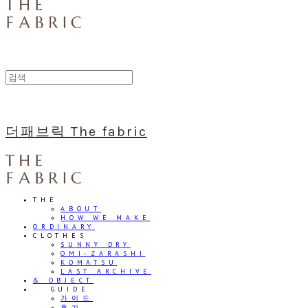
더패브릭 The fabric
THE
ABOUT
HOW WE MAKE
ORDINARY
CLOTHES
SUNNY DRY
OMI-ZARASHI
KOMATSU
LAST ARCHIVE
& OBJECT
⠀⠀GUIDE
가이드
후기