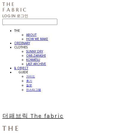
LOG IN
로그인
THE
ABOUT
HOW WE MAKE
ORDINARY
CLOTHES
SUNNY DRY
OMI-ZARASHI
KOMATSU
LAST ARCHIVE
& OBJECT
⠀⠀GUIDE
가이드
후기
질문
인스타그램
더패브릭 The fabric