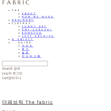
THE
ABOUT
HOW WE MAKE
ORDINARY
CLOTHES
SUNNY DRY
OMI-ZARASHI
KOMATSU
LAST ARCHIVE
& OBJECT
⠀⠀GUIDE
가이드
후기
질문
인스타그램
Search
검색
Log In
로그인
Cart
장바구니
더패브릭 The fabric