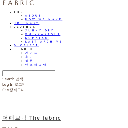
THE
ABOUT
HOW WE MAKE
ORDINARY
CLOTHES
SUNNY DRY
OMI-ZARASHI
KOMATSU
LAST ARCHIVE
& OBJECT
⠀⠀GUIDE
가이드
후기
질문
인스타그램
Search
검색
Log In
로그인
Cart
장바구니
더패브릭 The fabric