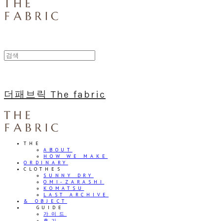
더패브릭 The fabric
THE
ABOUT
HOW WE MAKE
ORDINARY
CLOTHES
SUNNY DRY
OMI-ZARASHI
KOMATSU
LAST ARCHIVE
& OBJECT
⠀⠀GUIDE
가이드
후기