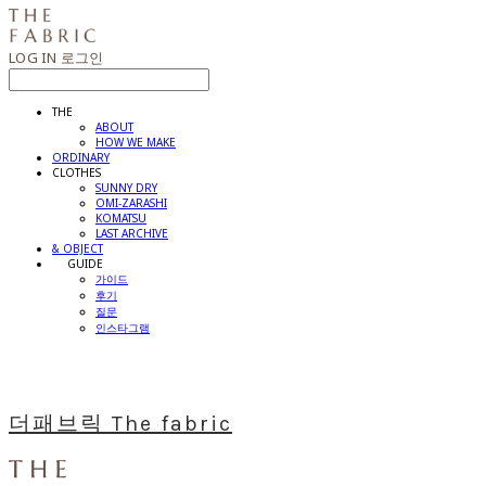
LOG IN
로그인
THE
ABOUT
HOW WE MAKE
ORDINARY
CLOTHES
SUNNY DRY
OMI-ZARASHI
KOMATSU
LAST ARCHIVE
& OBJECT
⠀⠀GUIDE
가이드
후기
질문
인스타그램
더패브릭 The fabric