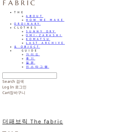
THE
ABOUT
HOW WE MAKE
ORDINARY
CLOTHES
SUNNY DRY
OMI-ZARASHI
KOMATSU
LAST ARCHIVE
& OBJECT
⠀⠀GUIDE
가이드
후기
질문
인스타그램
Search
검색
Log In
로그인
Cart
장바구니
더패브릭 The fabric