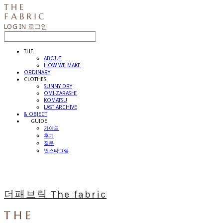
LOG IN
로그인
THE
ABOUT
HOW WE MAKE
ORDINARY
CLOTHES
SUNNY DRY
OMI-ZARASHI
KOMATSU
LAST ARCHIVE
& OBJECT
⠀⠀GUIDE
가이드
후기
질문
인스타그램
더패브릭 The fabric