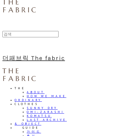
더패브릭 The fabric
THE
ABOUT
HOW WE MAKE
ORDINARY
CLOTHES
SUNNY DRY
OMI-ZARASHI
KOMATSU
LAST ARCHIVE
& OBJECT
⠀⠀GUIDE
가이드
후기