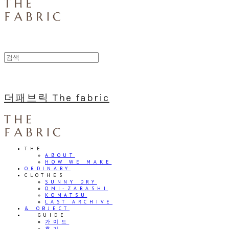
더패브릭 The fabric
THE
ABOUT
HOW WE MAKE
ORDINARY
CLOTHES
SUNNY DRY
OMI-ZARASHI
KOMATSU
LAST ARCHIVE
& OBJECT
⠀⠀GUIDE
가이드
후기