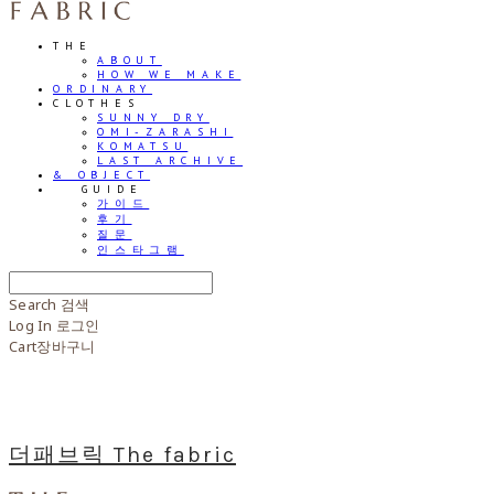
THE
ABOUT
HOW WE MAKE
ORDINARY
CLOTHES
SUNNY DRY
OMI-ZARASHI
KOMATSU
LAST ARCHIVE
& OBJECT
⠀⠀GUIDE
가이드
후기
질문
인스타그램
Search
검색
Log In
로그인
Cart
장바구니
더패브릭 The fabric