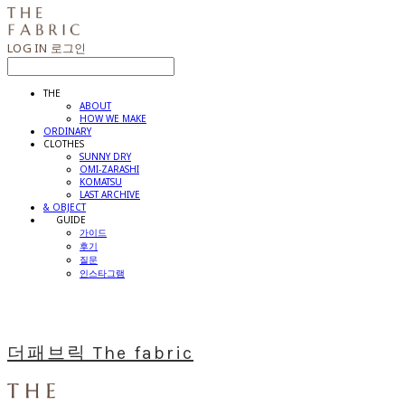
LOG IN
로그인
THE
ABOUT
HOW WE MAKE
ORDINARY
CLOTHES
SUNNY DRY
OMI-ZARASHI
KOMATSU
LAST ARCHIVE
& OBJECT
⠀⠀GUIDE
가이드
후기
질문
인스타그램
더패브릭 The fabric