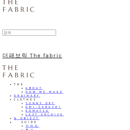
더패브릭 The fabric
THE
ABOUT
HOW WE MAKE
ORDINARY
CLOTHES
SUNNY DRY
OMI-ZARASHI
KOMATSU
LAST ARCHIVE
& OBJECT
⠀⠀GUIDE
가이드
후기