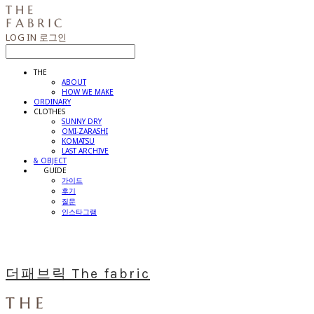
LOG IN
로그인
THE
ABOUT
HOW WE MAKE
ORDINARY
CLOTHES
SUNNY DRY
OMI-ZARASHI
KOMATSU
LAST ARCHIVE
& OBJECT
⠀⠀GUIDE
가이드
후기
질문
인스타그램
더패브릭 The fabric