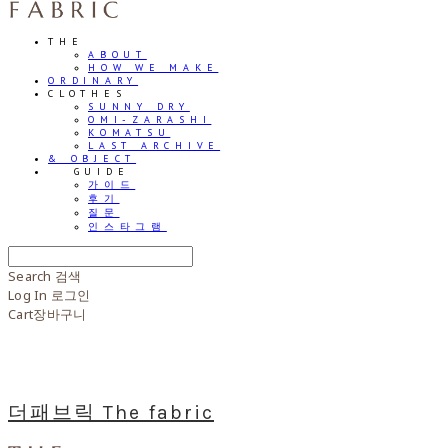
THE
ABOUT
HOW WE MAKE
ORDINARY
CLOTHES
SUNNY DRY
OMI-ZARASHI
KOMATSU
LAST ARCHIVE
& OBJECT
⠀⠀GUIDE
가이드
후기
질문
인스타그램
Search
검색
Log In
로그인
Cart
장바구니
더패브릭 The fabric