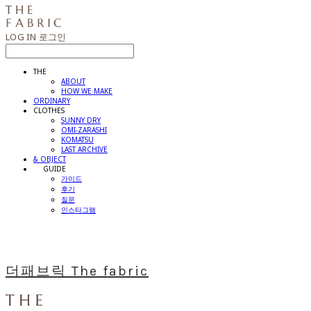
LOG IN
로그인
THE
ABOUT
HOW WE MAKE
ORDINARY
CLOTHES
SUNNY DRY
OMI-ZARASHI
KOMATSU
LAST ARCHIVE
& OBJECT
⠀⠀GUIDE
가이드
후기
질문
인스타그램
더패브릭 The fabric