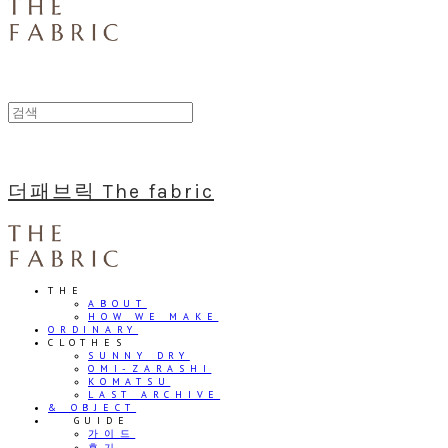
더패브릭 The fabric
THE
ABOUT
HOW WE MAKE
ORDINARY
CLOTHES
SUNNY DRY
OMI-ZARASHI
KOMATSU
LAST ARCHIVE
& OBJECT
⠀⠀GUIDE
가이드
후기