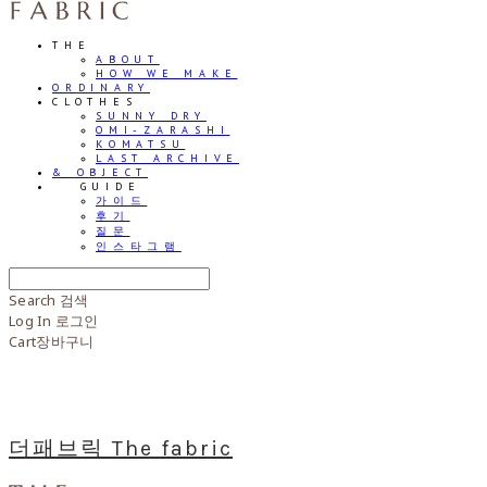
THE
ABOUT
HOW WE MAKE
ORDINARY
CLOTHES
SUNNY DRY
OMI-ZARASHI
KOMATSU
LAST ARCHIVE
& OBJECT
⠀⠀GUIDE
가이드
후기
질문
인스타그램
Search
검색
Log In
로그인
Cart
장바구니
더패브릭 The fabric