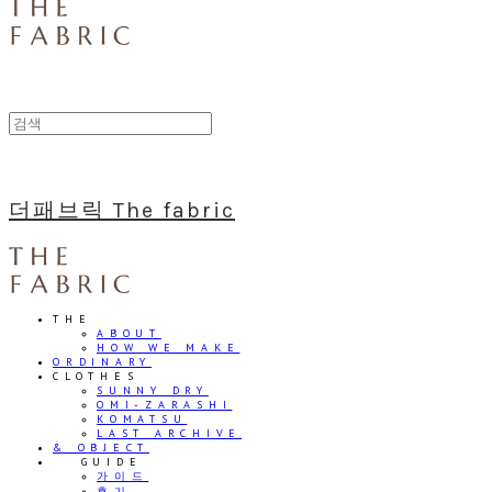
더패브릭 The fabric
THE
ABOUT
HOW WE MAKE
ORDINARY
CLOTHES
SUNNY DRY
OMI-ZARASHI
KOMATSU
LAST ARCHIVE
& OBJECT
⠀⠀GUIDE
가이드
후기