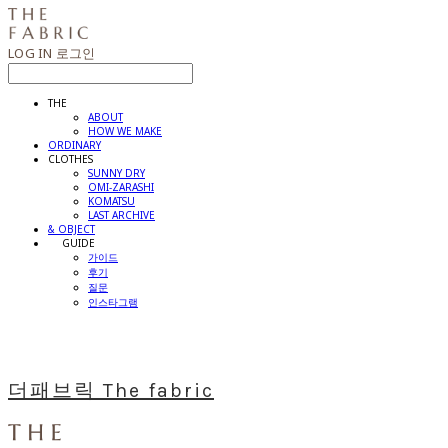
LOG IN
로그인
THE
ABOUT
HOW WE MAKE
ORDINARY
CLOTHES
SUNNY DRY
OMI-ZARASHI
KOMATSU
LAST ARCHIVE
& OBJECT
⠀⠀GUIDE
가이드
후기
질문
인스타그램
더패브릭 The fabric