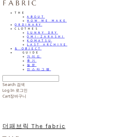
THE
ABOUT
HOW WE MAKE
ORDINARY
CLOTHES
SUNNY DRY
OMI-ZARASHI
KOMATSU
LAST ARCHIVE
& OBJECT
⠀⠀GUIDE
가이드
후기
질문
인스타그램
Search
검색
Log In
로그인
Cart
장바구니
더패브릭 The fabric