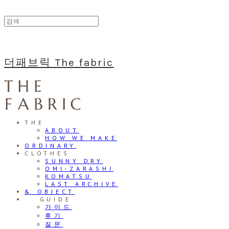
더패브릭 The fabric
THE
ABOUT
HOW WE MAKE
ORDINARY
CLOTHES
SUNNY DRY
OMI-ZARASHI
KOMATSU
LAST ARCHIVE
& OBJECT
⠀⠀GUIDE
가이드
후기
질문