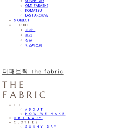
SUNNY DRY
OMI-ZARASHI
KOMATSU
LAST ARCHIVE
& OBJECT
⠀⠀GUIDE
가이드
후기
질문
인스타그램
더패브릭 The fabric
THE
ABOUT
HOW WE MAKE
ORDINARY
CLOTHES
SUNNY DRY