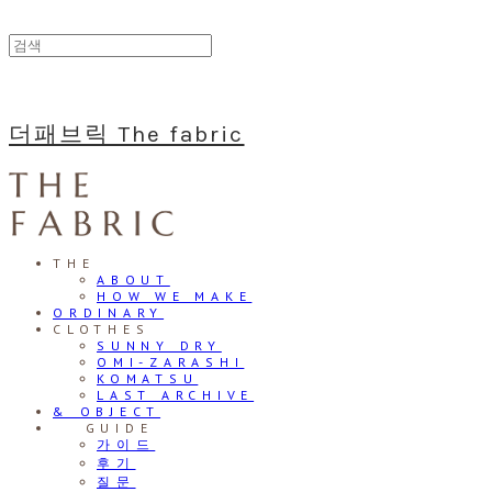
더패브릭 The fabric
THE
ABOUT
HOW WE MAKE
ORDINARY
CLOTHES
SUNNY DRY
OMI-ZARASHI
KOMATSU
LAST ARCHIVE
& OBJECT
⠀⠀GUIDE
가이드
후기
질문