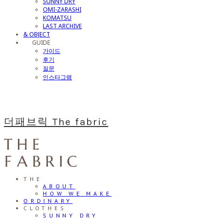
SUNNY DRY
OMI-ZARASHI
KOMATSU
LAST ARCHIVE
& OBJECT
⠀⠀GUIDE
가이드
후기
질문
인스타그램
더패브릭 The fabric
THE
ABOUT
HOW WE MAKE
ORDINARY
CLOTHES
SUNNY DRY