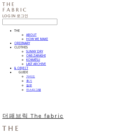
LOG IN
로그인
THE
ABOUT
HOW WE MAKE
ORDINARY
CLOTHES
SUNNY DRY
OMI-ZARASHI
KOMATSU
LAST ARCHIVE
& OBJECT
⠀⠀GUIDE
가이드
후기
질문
인스타그램
더패브릭 The fabric