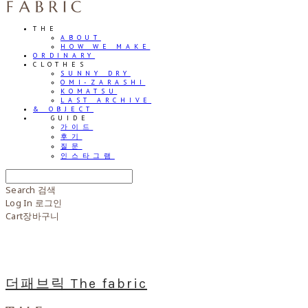
THE
ABOUT
HOW WE MAKE
ORDINARY
CLOTHES
SUNNY DRY
OMI-ZARASHI
KOMATSU
LAST ARCHIVE
& OBJECT
⠀⠀GUIDE
가이드
후기
질문
인스타그램
Search
검색
Log In
로그인
Cart
장바구니
더패브릭 The fabric