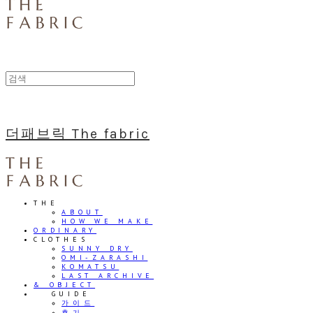
더패브릭 The fabric
THE
ABOUT
HOW WE MAKE
ORDINARY
CLOTHES
SUNNY DRY
OMI-ZARASHI
KOMATSU
LAST ARCHIVE
& OBJECT
⠀⠀GUIDE
가이드
후기