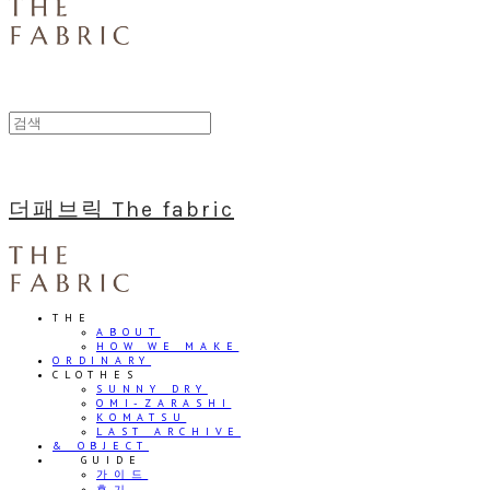
더패브릭 The fabric
THE
ABOUT
HOW WE MAKE
ORDINARY
CLOTHES
SUNNY DRY
OMI-ZARASHI
KOMATSU
LAST ARCHIVE
& OBJECT
⠀⠀GUIDE
가이드
후기