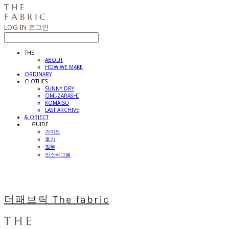
LOG IN
로그인
THE
ABOUT
HOW WE MAKE
ORDINARY
CLOTHES
SUNNY DRY
OMI-ZARASHI
KOMATSU
LAST ARCHIVE
& OBJECT
⠀⠀GUIDE
가이드
후기
질문
인스타그램
더패브릭 The fabric