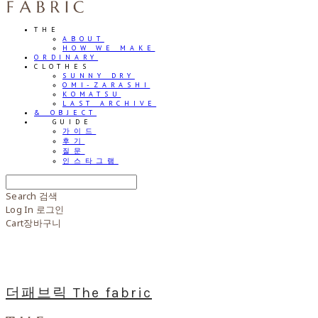
THE
ABOUT
HOW WE MAKE
ORDINARY
CLOTHES
SUNNY DRY
OMI-ZARASHI
KOMATSU
LAST ARCHIVE
& OBJECT
⠀⠀GUIDE
가이드
후기
질문
인스타그램
Search
검색
Log In
로그인
Cart
장바구니
더패브릭 The fabric