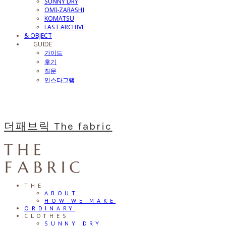
SUNNY DRY
OMI-ZARASHI
KOMATSU
LAST ARCHIVE
& OBJECT
⠀⠀GUIDE
가이드
후기
질문
인스타그램
더패브릭 The fabric
THE
ABOUT
HOW WE MAKE
ORDINARY
CLOTHES
SUNNY DRY