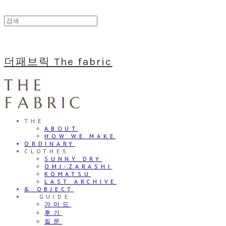
더패브릭 The fabric
THE
ABOUT
HOW WE MAKE
ORDINARY
CLOTHES
SUNNY DRY
OMI-ZARASHI
KOMATSU
LAST ARCHIVE
& OBJECT
⠀⠀GUIDE
가이드
후기
질문