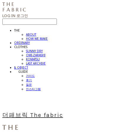
LOG IN
로그인
THE
ABOUT
HOW WE MAKE
ORDINARY
CLOTHES
SUNNY DRY
OMI-ZARASHI
KOMATSU
LAST ARCHIVE
& OBJECT
⠀⠀GUIDE
가이드
후기
질문
인스타그램
더패브릭 The fabric