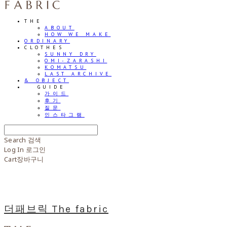
THE
ABOUT
HOW WE MAKE
ORDINARY
CLOTHES
SUNNY DRY
OMI-ZARASHI
KOMATSU
LAST ARCHIVE
& OBJECT
⠀⠀GUIDE
가이드
후기
질문
인스타그램
Search
검색
Log In
로그인
Cart
장바구니
더패브릭 The fabric