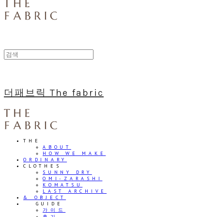
더패브릭 The fabric
THE
ABOUT
HOW WE MAKE
ORDINARY
CLOTHES
SUNNY DRY
OMI-ZARASHI
KOMATSU
LAST ARCHIVE
& OBJECT
⠀⠀GUIDE
가이드
후기