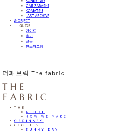
SUNNY DRY
OMI-ZARASHI
KOMATSU
LAST ARCHIVE
& OBJECT
⠀⠀GUIDE
가이드
후기
질문
인스타그램
더패브릭 The fabric
THE
ABOUT
HOW WE MAKE
ORDINARY
CLOTHES
SUNNY DRY