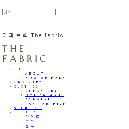
더패브릭 The fabric
THE
ABOUT
HOW WE MAKE
ORDINARY
CLOTHES
SUNNY DRY
OMI-ZARASHI
KOMATSU
LAST ARCHIVE
& OBJECT
⠀⠀GUIDE
가이드
후기
질문