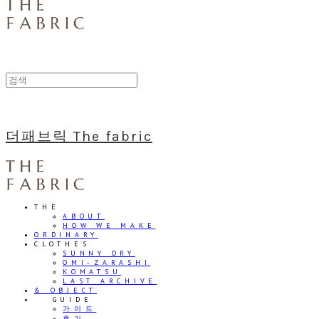
더패브릭 The fabric
THE
ABOUT
HOW WE MAKE
ORDINARY
CLOTHES
SUNNY DRY
OMI-ZARASHI
KOMATSU
LAST ARCHIVE
& OBJECT
⠀⠀GUIDE
가이드
후기