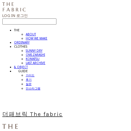
LOG IN
로그인
THE
ABOUT
HOW WE MAKE
ORDINARY
CLOTHES
SUNNY DRY
OMI-ZARASHI
KOMATSU
LAST ARCHIVE
& OBJECT
⠀⠀GUIDE
가이드
후기
질문
인스타그램
더패브릭 The fabric