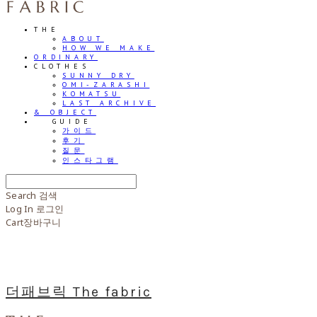
THE
ABOUT
HOW WE MAKE
ORDINARY
CLOTHES
SUNNY DRY
OMI-ZARASHI
KOMATSU
LAST ARCHIVE
& OBJECT
⠀⠀GUIDE
가이드
후기
질문
인스타그램
Search
검색
Log In
로그인
Cart
장바구니
더패브릭 The fabric