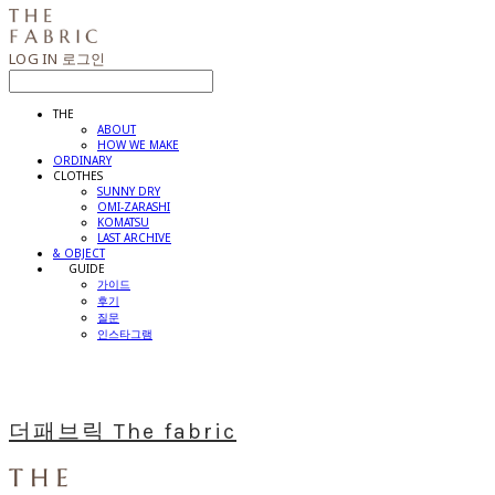
LOG IN
로그인
THE
ABOUT
HOW WE MAKE
ORDINARY
CLOTHES
SUNNY DRY
OMI-ZARASHI
KOMATSU
LAST ARCHIVE
& OBJECT
⠀⠀GUIDE
가이드
후기
질문
인스타그램
더패브릭 The fabric