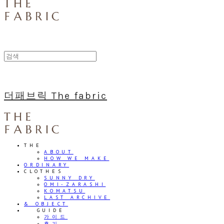
더패브릭 The fabric
THE
ABOUT
HOW WE MAKE
ORDINARY
CLOTHES
SUNNY DRY
OMI-ZARASHI
KOMATSU
LAST ARCHIVE
& OBJECT
⠀⠀GUIDE
가이드
후기