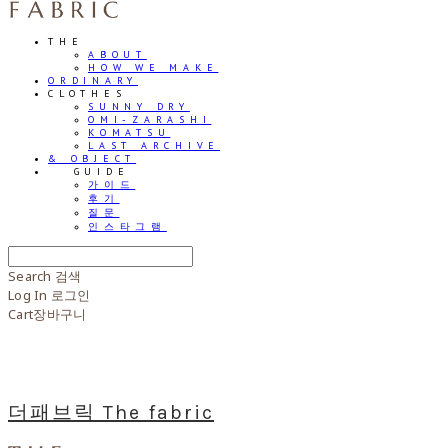
THE
ABOUT
HOW WE MAKE
ORDINARY
CLOTHES
SUNNY DRY
OMI-ZARASHI
KOMATSU
LAST ARCHIVE
& OBJECT
⠀⠀GUIDE
가이드
후기
질문
인스타그램
Search
검색
Log In
로그인
Cart
장바구니
더패브릭 The fabric