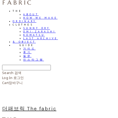
THE
ABOUT
HOW WE MAKE
ORDINARY
CLOTHES
SUNNY DRY
OMI-ZARASHI
KOMATSU
LAST ARCHIVE
& OBJECT
⠀⠀GUIDE
가이드
후기
질문
인스타그램
Search
검색
Log In
로그인
Cart
장바구니
더패브릭 The fabric