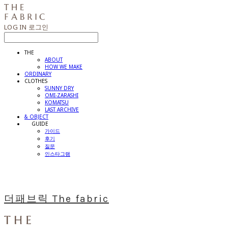
LOG IN
로그인
THE
ABOUT
HOW WE MAKE
ORDINARY
CLOTHES
SUNNY DRY
OMI-ZARASHI
KOMATSU
LAST ARCHIVE
& OBJECT
⠀⠀GUIDE
가이드
후기
질문
인스타그램
더패브릭 The fabric