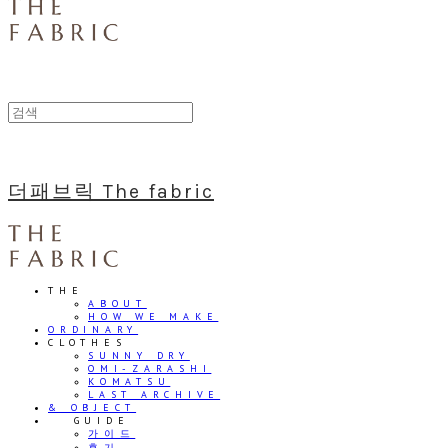
더패브릭 The fabric
THE
ABOUT
HOW WE MAKE
ORDINARY
CLOTHES
SUNNY DRY
OMI-ZARASHI
KOMATSU
LAST ARCHIVE
& OBJECT
⠀⠀GUIDE
가이드
후기