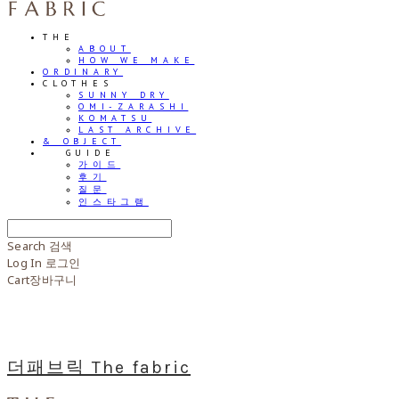
THE
ABOUT
HOW WE MAKE
ORDINARY
CLOTHES
SUNNY DRY
OMI-ZARASHI
KOMATSU
LAST ARCHIVE
& OBJECT
⠀⠀GUIDE
가이드
후기
질문
인스타그램
Search
검색
Log In
로그인
Cart
장바구니
더패브릭 The fabric