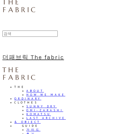
더패브릭 The fabric
THE
ABOUT
HOW WE MAKE
ORDINARY
CLOTHES
SUNNY DRY
OMI-ZARASHI
KOMATSU
LAST ARCHIVE
& OBJECT
⠀⠀GUIDE
가이드
후기