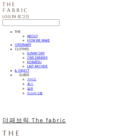
LOG IN
로그인
THE
ABOUT
HOW WE MAKE
ORDINARY
CLOTHES
SUNNY DRY
OMI-ZARASHI
KOMATSU
LAST ARCHIVE
& OBJECT
⠀⠀GUIDE
가이드
후기
질문
인스타그램
더패브릭 The fabric