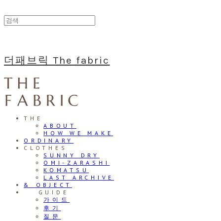
더패브릭 The fabric
THE
ABOUT
HOW WE MAKE
ORDINARY
CLOTHES
SUNNY DRY
OMI-ZARASHI
KOMATSU
LAST ARCHIVE
& OBJECT
⠀⠀GUIDE
가이드
후기
질문