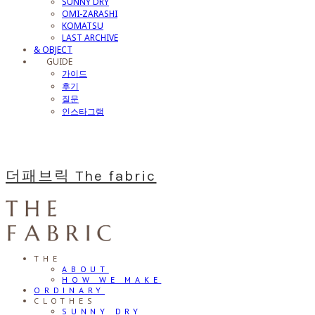
SUNNY DRY
OMI-ZARASHI
KOMATSU
LAST ARCHIVE
& OBJECT
⠀⠀GUIDE
가이드
후기
질문
인스타그램
더패브릭 The fabric
THE
ABOUT
HOW WE MAKE
ORDINARY
CLOTHES
SUNNY DRY