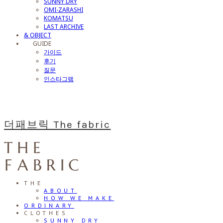
SUNNY DRY
OMI-ZARASHI
KOMATSU
LAST ARCHIVE
& OBJECT
⠀⠀GUIDE
가이드
후기
질문
인스타그램
더패브릭 The fabric
THE
ABOUT
HOW WE MAKE
ORDINARY
CLOTHES
SUNNY DRY