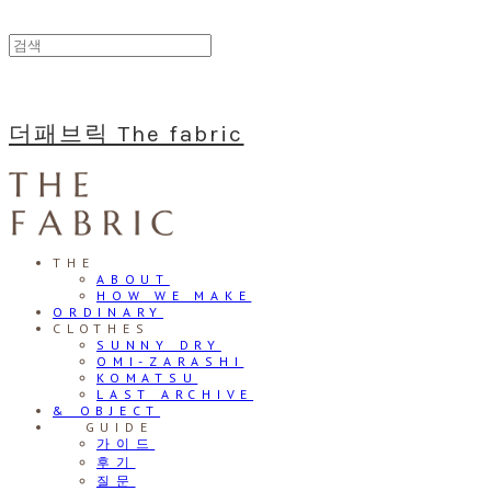
더패브릭 The fabric
THE
ABOUT
HOW WE MAKE
ORDINARY
CLOTHES
SUNNY DRY
OMI-ZARASHI
KOMATSU
LAST ARCHIVE
& OBJECT
⠀⠀GUIDE
가이드
후기
질문